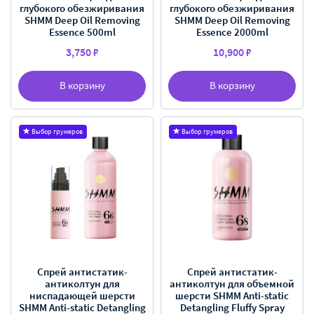
глубокого обезжиривания
глубокого обезжиривания
SHMM Deep Oil Removing
SHMM Deep Oil Removing
Essence 500ml
Essence 2000ml
3,750 ₽
10,900 ₽
В корзину
В корзину
Выбор грумеров
Выбор грумеров
Спрей антистатик-
Спрей антистатик-
антиколтун для
антиколтун для объемной
ниспадающей шерсти
шерсти SHMM Anti-static
SHMM Anti-static Detangling
Detangling Fluffy Spray