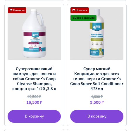
Новинка
Новинка
Выбор редакции
Суперочищающий
Супер мягкий
шампунь для кошек и
Кондиционер для всех
собак Groomer's Goop
типов шерсти Groomer's
Cleanse Shampoo,
Goop Super Soft Conditioner
концентрат 1:20 ,3.8 л
473мл
19,500 ₽
4,600 ₽
16,500 ₽
3,500 ₽
В корзину
В корзину