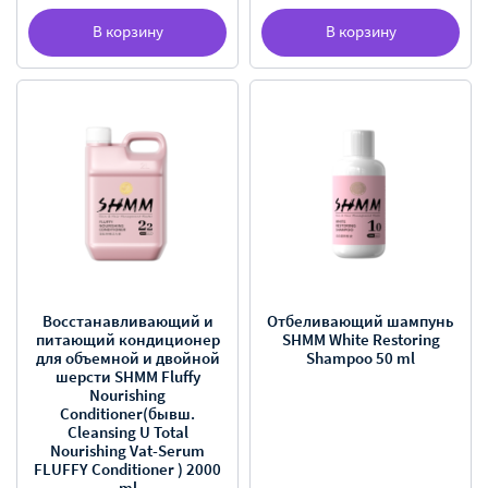
В корзину
В корзину
Восстанавливающий и
Отбеливающий шампунь
питающий кондиционер
SHMM White Restoring
для объемной и двойной
Shampoo 50 ml
шерсти SHMM Fluffy
Nourishing
Conditioner(бывш.
Cleansing U Total
Nourishing Vat-Serum
FLUFFY Conditioner ) 2000
ml