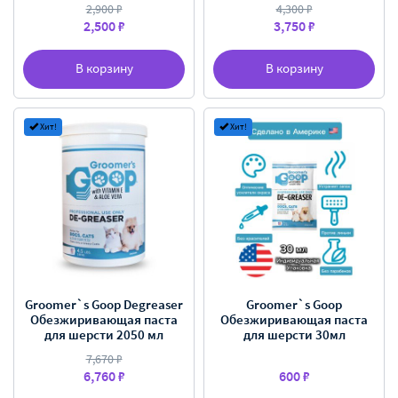
2,900 ₽
4,300 ₽
2,500 ₽
3,750 ₽
В корзину
В корзину
Хит!
Хит!
Groomer`s Goop Degreaser
Groomer`s Goop
Обезжиривающая паста
Обезжиривающая паста
для шерсти 2050 мл
для шерсти 30мл
7,670 ₽
6,760 ₽
600 ₽