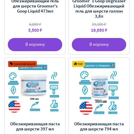
Обезжиривающий гель
Groomer`s Goop Degreaser
для шерсти Groomer's
Liquid Обезжиривающий
Goop Liquid 473мл
гель для шерсти галлон
3,8л
4,680 ₽
19,300 ₽
3,500 ₽
16,650 ₽
В корзину
В корзину
Сезонная акция
Hot!
Обезжиривающая паста
Обезжиривающая паста
для шерсти 397 мл
для шерсти 794 мл