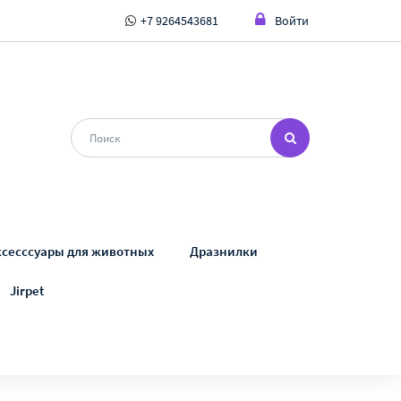
+7 9264543681
Войти
ксесссуары для животных
Дразнилки
Jirpet