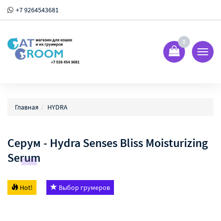
+7 9264543681
0
Показ
Спрят
меню
Главная
HYDRA
Серум - Hydra Senses Bliss Moisturizing
Serum
Hot!
Выбор грумеров