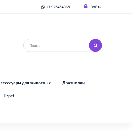
+7 9264543681
Войти
ксесссуары для животных
Дразнилки
Jirpet