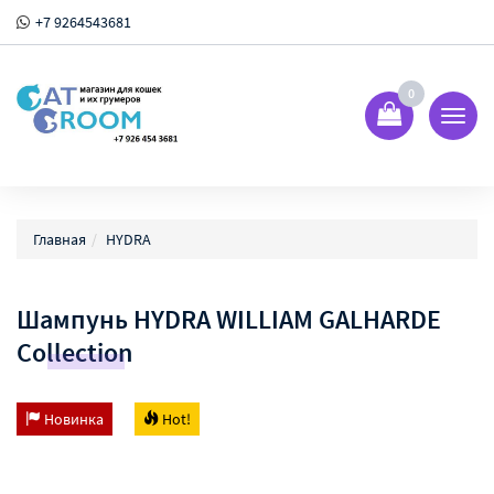
+7 9264543681
0
Показ
Спрят
меню
Главная
HYDRA
Шампунь HYDRA WILLIAM GALHARDE
Collection
Новинка
Hot!