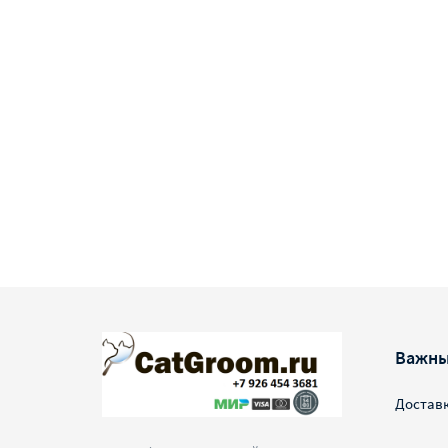
Важны
Достав