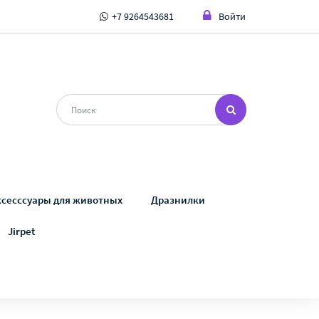
+7 9264543681
Войти
ксесссуары для животных
Дразнилки
Jirpet