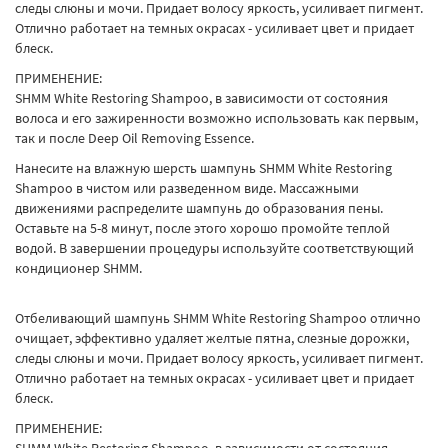
следы слюны и мочи. Придает волосу яркость, усиливает пигмент.
Отлично работает на темных окрасах - усиливает цвет и придает
блеск.
ПРИМЕНЕНИЕ:
SHMM White Restoring Shampoo, в зависимости от состояния
волоса и его зажиренности возможно использовать как первым,
так и после Deep Oil Removing Essence.
Нанесите на влажную шерсть шампунь SHMM White Restoring
Shampoo в чистом или разведенном виде. Массажными
движениями распределите шампунь до образования пены.
Оставьте на 5-8 минут, после этого хорошо промойте теплой
водой. В завершении процедуры используйте соответствующий
кондиционер SHMM.
Отбеливающий шампунь SHMM White Restoring Shampoo отлично
очищает, эффективно удаляет желтые пятна, слезные дорожки,
следы слюны и мочи. Придает волосу яркость, усиливает пигмент.
Отлично работает на темных окрасах - усиливает цвет и придает
блеск.
ПРИМЕНЕНИЕ:
SHMM White Restoring Shampoo, в зависимости от состояния