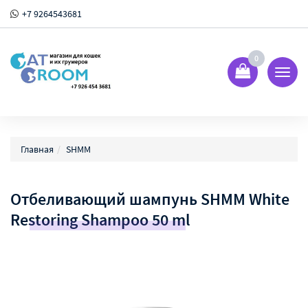
+7 9264543681
0
Показ
Спрят
меню
Главная
SHMM
Отбеливающий шампунь SHMM White
Restoring Shampoo 50 ml