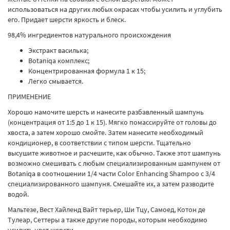
использоваться на других любых окрасах чтобы усилить и углубить
его. Придает шерсти яркость и блеск.
98,4% ингредиентов натурального происхождения
Экстракт василька;
Botaniqa комплекс;
Концентрированная формула 1 к 15;
Легко смывается.
ПРИМЕНЕНИЕ
Хорошо намочите шерсть и нанесите разбавленный шампунь
(концентрация от 1:5 до 1 к 15). Мягко помассируйте от головы до
хвоста, а затем хорошо смойте. Затем нанесите необходимый
кондиционер, в соответствии с типом шерсти. Тщательно
высушите животное и расчешите, как обычно. Также этот шампунь
возможно смешивать с любым специализированным шампунем от
Botaniqa в соотношении 1/4 части Color Enhancing Shampoo с 3/4
специализированного шампуня. Смешайте их, а затем разводите
водой.
Мальтезе, Вест Хайленд Вайт терьер, Ши Тцу, Самоед, Котон де
Тулеар, Сеттеры а также другие породы, которым необходимо
усилить цвет шерсти.