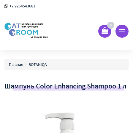
+7 9264543681
0
Показ
Спрят
меню
Главная
BOTANIQA
Шампунь Color Enhancing Shampoo 1 л