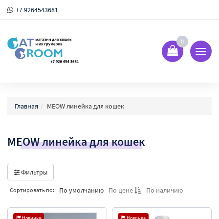
+7 9264543681
0
Показ
Спрят
меню
Главная
MEOW линейка для кошек
MEOW линейка для кошек
Фильтры
По умолчанию
По цене
По наличию
Сортировать по:
Новинка
Новинка