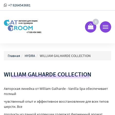
+7 9264543681
0
Показ
Спрят
меню
Главная
HYDRA
WILLIAM GALHARDE COLLECTION
WILLIAM GALHARDE COLLECTION
Авторская линейка от William Galharde - Vanilla Spa обеспечивает
полный
чувственный опыт и эффективное восстановление для всех типов
шерсти. Все
продукты из данной коллекции содержат фирменный аромат