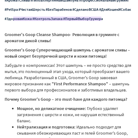
#АроматСливы #ГипоаллергенныйШампунь #ПрофессиональныйГруминг
#PetSpa #ЧистаяШерсть #БезПарабенов #СделаноВСША #ДляКошекИСобак
#ЗдороваяКожа #КонтрольЗапаха #ПервыйВыборГрумера
Groomer's Goop Cleanse Shampoo- Революция в груминге с
ароматом дикой сливы!
Groomer's Goop Суперочищающий шампунь с ароматом сливы –
новый секрет безупречной шерсти и кожи питомца!
Забудьте о компромиссах! Этот шампунь – не просто средство для
мытья, это полноценный этап ухода, который преобразит вашего
любимца. Разработанный в США, Groomer's Goop завоевал
мировое признание как
"First Performance Shampoo"
– шампунь
первого выбора для профессионалов и заботливых владельцев.
Почему Groomer's Goop – это must-have для каждого питомца?
Мощное, но деликатное очищение:
Глубоко удаляет
загрязнения с шерсти и кожи, не нарушая естественный
баланс.
Нейтрализация и подготовка:
Идеально подходит для
смывания обезжиривающих паст и гелей Groomer's Goop,