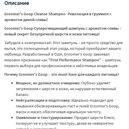
Описание
Groomer's Goop Cleanse Shampoo- Революция в груминге с
ароматом дикой сливы!
Groomer's Goop Суперочищающий шампунь с ароматом сливы –
новый секрет безупречной шерсти и кожи питомца!
Забудьте о компромиссах! Этот шампунь – не просто средство для
мытья, это полноценный этап ухода, который преобразит вашего
любимца. Разработанный в США, Groomer's Goop завоевал
мировое признание как
"First Performance Shampoo"
– шампунь
первого выбора для профессионалов и заботливых владельцев.
Почему Groomer's Goop – это must-have для каждого питомца?
Мощное, но деликатное очищение:
Глубоко удаляет
загрязнения с шерсти и кожи, не нарушая естественный
баланс.
Нейтрализация и подготовка:
Идеально подходит для
смывания обезжиривающих паст и гелей Groomer's Goop,
масок и масел, обеспечивая идеальную чистоту.
Оживление и текстурирование:
Придает шерсти блеск,
полирует ее и улучшает текстуру, делая ее невероятно
мягкой и шелковистой.