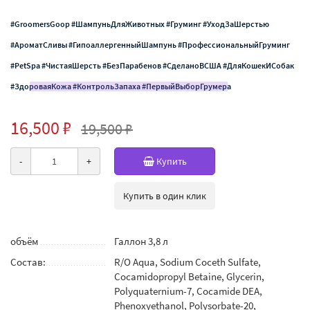
#GroomersGoop #ШампуньДляЖивотных #Груминг #УходЗаШерстью
#АроматСливы #ГипоаллергенныйШампунь #ПрофессиональныйГруминг
#PetSpa #ЧистаяШерсть #БезПарабенов #СделаноВСША #ДляКошекИСобак
#ЗдороваяКожа #КонтрольЗапаха #ПервыйВыборГрумера
16,500 ₽
19,500 ₽
-
+
Купить
Купить в один клик
объём
Галлон 3,8 л
Состав:
R/O Aqua, Sodium Coceth Sulfate,
Cocamidopropyl Betaine, Glycerin,
Polyquaternium-7, Cocamide DEA,
Phenoxyethanol, Polysorbate-20,