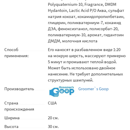
Polyquaternium-10, Fragrance, DMDM
Hydantoin, Lactic Acid Р/О Аква, сульфат
натрия кокоат, кокамидопропилбетаин,
глицерин, поликватерниум-7, кокамид
ДЭА, феноксиэтанол, полисорбат-20,
поликватерниум-10, аромат, гидантоин
ДМДМ, молочная кислота
Способ
Его наносят в разбавленном виде 1:20
применения:
на мокрую шерсть, массируют примерно
5 минут и промывают теплой водой.
Может быть использовано двойное
нанесение. Не требует дополнительных
структурных шампуней.
Производитель
Groomer`s Goop
Страна
США
происхождения
Ширина
20 см.
Высота
30 см.