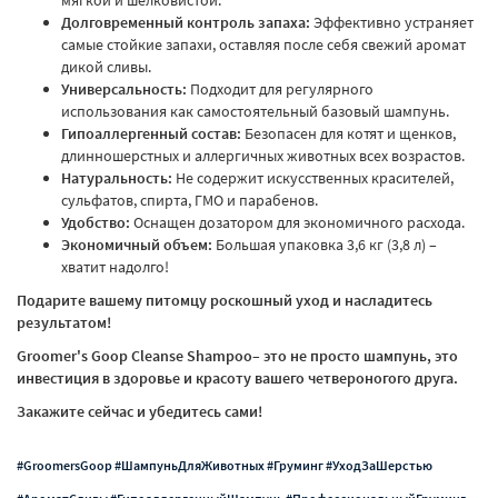
Долговременный контроль запаха:
Эффективно устраняет
самые стойкие запахи, оставляя после себя свежий аромат
дикой сливы.
Универсальность:
Подходит для регулярного
использования как самостоятельный базовый шампунь.
Гипоаллергенный состав:
Безопасен для котят и щенков,
длинношерстных и аллергичных животных всех возрастов.
Натуральность:
Не содержит искусственных красителей,
сульфатов, спирта, ГМО и парабенов.
Удобство:
Оснащен дозатором для экономичного расхода.
Экономичный объем:
Большая упаковка 3,6 кг (3,8 л) –
хватит надолго!
Подарите вашему питомцу роскошный уход и насладитесь
результатом!
Groomer's Goop Cleanse Shampoo
– это не просто шампунь, это
инвестиция в здоровье и красоту вашего четвероногого друга.
Закажите сейчас и убедитесь сами!
#GroomersGoop #ШампуньДляЖивотных #Груминг #УходЗаШерстью