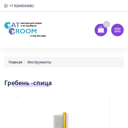
+7 9264543681
0
Показ
Спрят
меню
Главная
Инструменты
Гребень -спица