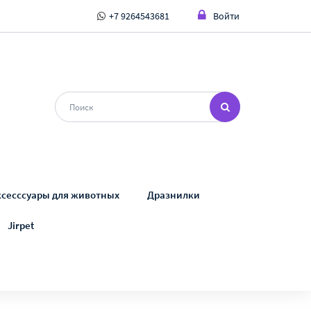
+7 9264543681
Войти
ксесссуары для животных
Дразнилки
Jirpet