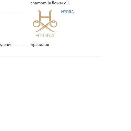
chamomile flower oil.
HYDRA
ждения
Бразилия