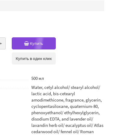
+
Купить
Купить в один клик
500 мл
Water, cetyl alcohol/ stearyl alcohol/
lactic acid, bis-cetearyl
amodimethicone, fragrance, glycerin,
cyclopentasiloxane, quaternium-80,
phenoxyethanol/ ethylhexylglycerin,
disodium EDTA, and lavender oil/
lavandin herb oil/ eucalyptus oil/ Atlas
cedarwood oil/ fennel oil/ Roman