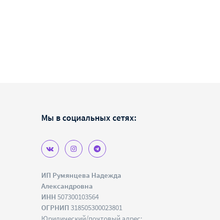
Мы в социальных сетях:
ИП Румянцева Надежда
Александровна
ИНН
507300103564
ОГРНИП
318505300023801
Юридический/почтовый адрес: